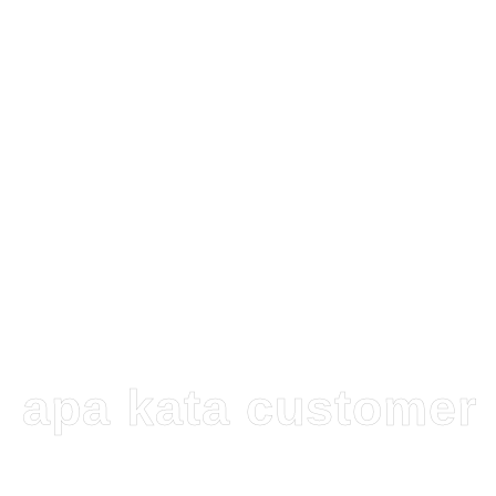
Innova Zenix
Durasi 16 Jam
Include : Bbm+driver+Tol JKT
Dalam Kota Rp. 1.400.000,-
Luar Kota Rp. 1.850.000,-
apa kata customer