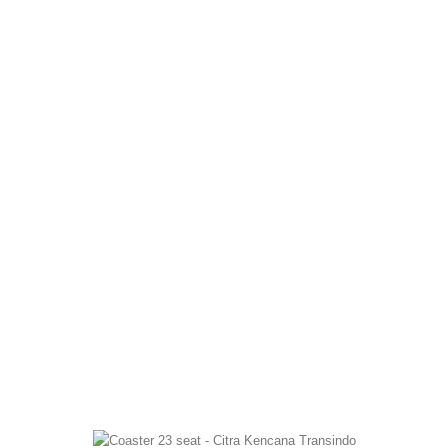
Bus 35 Seat (Jetbus 3+)
Durasi 16 Jam
Include : Bbm+driver+kenek
Dalam Kota Rp. 2.600.000,-
Luar Kota Rp. 3.100.000,-